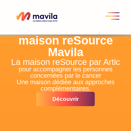
maison reSource
Mavila
La maison reSource par Artic
pour accompagner les personnes
concernées par le cancer
Une maison dédiée aux approches
complémentaires.
Découvrir