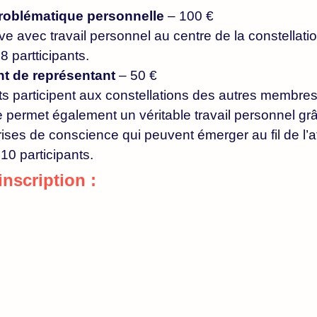
problématique personnelle
– 100 €
ive avec travail personnel au centre de la constellati
8 partticipants.
ant de représentant
– 50 €
s participent aux constellations des autres membre
 permet également un véritable travail personnel gr
ises de conscience qui peuvent émerger au fil de l’at
 10 participants.
inscription :
ra confirmée à réception du règlement complet.
bre limité de places, toute annulation après le 20 j
ier ne pourra donner lieu à un remboursement.
e ou obtenir les modalités de règlement, merci d’écrir
mail.com