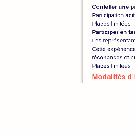
Conteller une 
Participation act
Places limitées : 
Participer en t
Les représentant
Cette expérience
résonances et pr
Places limitées :
Modalités d’
L’inscription se
En raison du nom
le jour de l’atel
Pour vous inscrir
pasiflorarose@g