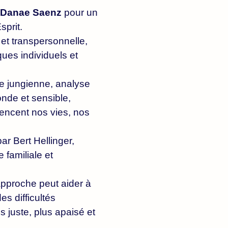
Danae Saenz
pour un
sprit.
et transpersonnelle,
es individuels et
e jungienne, analyse
onde et sensible,
encent nos vies, nos
r Bert Hellinger,
e familiale et
approche peut aider à
s difficultés
s juste, plus apaisé et