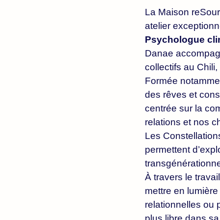
La Maison reSourc
atelier exceptionn
Psychologue cli
Danae accompagne
collectifs au Chil
Formée notamment
des rêves et const
centrée sur la co
relations et nos c
Les Constellation
permettent d’explor
transgénérationne
À travers le trav
mettre en lumière
relationnelles ou 
plus libre dans sa