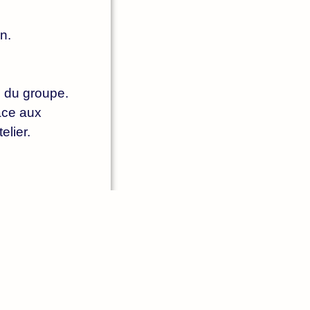
on.
s du groupe.
âce aux
elier.
uin ou absence
e à :