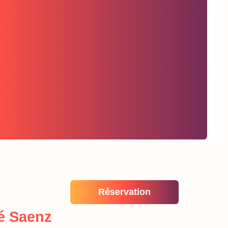
Réservation
é Saenz