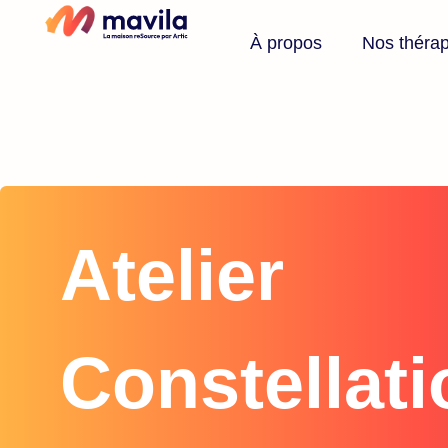
À propos
Nos théra
Atelier
Constellat