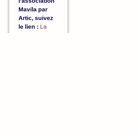
l’association
Mavila par
Artic, suivez
le lien :
La
maison
reSource
Mavila
Si vous avez
des difficultés
financières,
merci de
nous
contacter
Contact :
magali.deforesta@association-
artic.org