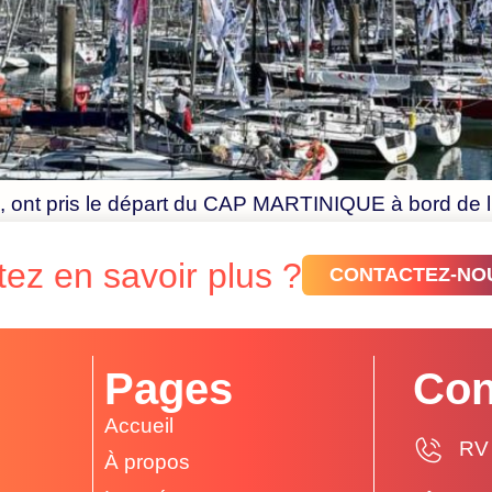
ns, ont pris le départ du CAP MARTINIQUE à bord 
ez en savoir plus ?
CONTACTEZ-NO
Pages
Con
Accueil
RV 
À propos