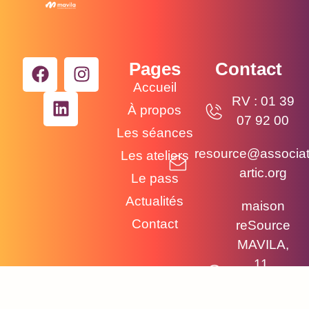
Pages
Contact
Accueil
RV : 01 39
À propos
07 92 00
Les séances
resource@associat
Les ateliers
artic.org
Le pass
Actualités
maison
Contact
reSource
MAVILA,
11,
boulevard
Brune