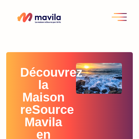
Découvrez
la
Maison
reSource
Mavila
en