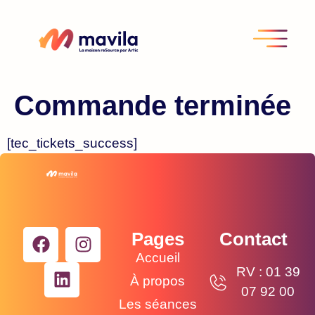
Commande terminée
[tec_tickets_success]
Pages
Contact
Accueil
RV : 01 39
À propos
07 92 00
Les séances