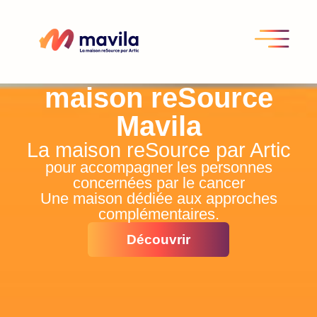
maison reSource
Mavila
La maison reSource par Artic
pour accompagner les personnes
concernées par le cancer
Une maison dédiée aux approches
complémentaires.
Découvrir